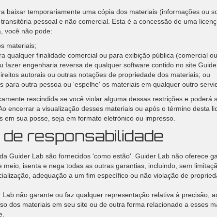
a baixar temporariamente uma cópia dos materiais (informações ou so
 transitória pessoal e não comercial. Esta é a concessão de uma licen
ça, você não pode:
os materiais;
ra qualquer finalidade comercial ou para exibição pública (comercial o
u fazer engenharia reversa de qualquer software contido no site Guid
reitos autorais ou outras notações de propriedade dos materiais; ou
ais para outra pessoa ou 'espelhe' os materiais em qualquer outro servi
camente rescindida se você violar alguma dessas restrições e poderá s
o encerrar a visualização desses materiais ou após o término desta l
os em sua posse, seja em formato eletrónico ou impresso.
 de responsabilidade
 da Guider Lab são fornecidos 'como estão'. Guider Lab não oferece g
te meio, isenta e nega todas as outras garantias, incluindo, sem limitaçã
alização, adequação a um fim específico ou não violação de proprieda
 Lab não garante ou faz qualquer representação relativa à precisão, ao
uso dos materiais em seu site ou de outra forma relacionado a esses ma
e.