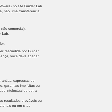
ftware) no site Guider Lab
ça, não uma transferência
u não comercial);
er Lab;
dor.
er rescindida por Guider
icença, você deve apagar
arantias, expressas ou
o, garantias implícitas ou
de intelectual ou outra
s resultados prováveis ​​ou
teriais ou em sites