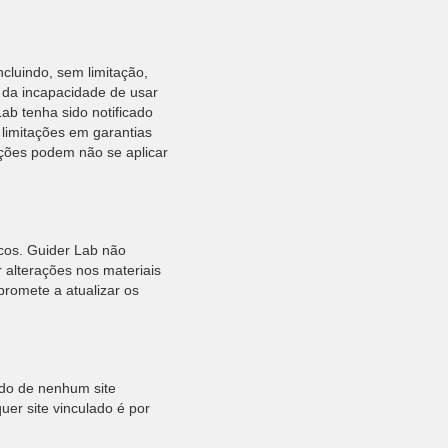
cluindo, sem limitação,
 da incapacidade de usar
b tenha sido notificado
 limitações em garantias
tações podem não se aplicar
icos. Guider Lab não
 alterações nos materiais
romete a atualizar os
údo de nenhum site
uer site vinculado é por