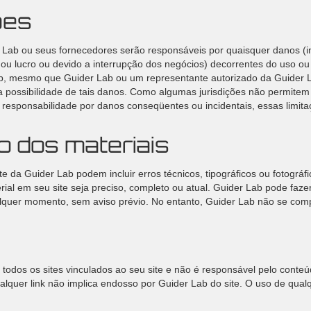
ões
ab ou seus fornecedores serão responsáveis ​​por quaisquer danos (in
ou lucro ou devido a interrupção dos negócios) decorrentes do uso ou
b, mesmo que Guider Lab ou um representante autorizado da Guider La
a possibilidade de tais danos. Como algumas jurisdições não permitem
de responsabilidade por danos conseqüentes ou incidentais, essas limi
o dos materiais
te da Guider Lab podem incluir erros técnicos, tipográficos ou fotográf
ial em seu site seja preciso, completo ou atual. Guider Lab pode fazer
alquer momento, sem aviso prévio. No entanto, Guider Lab não se comp
todos os sites vinculados ao seu site e não é responsável pelo conte
ualquer link não implica endosso por Guider Lab do site. O uso de qualq