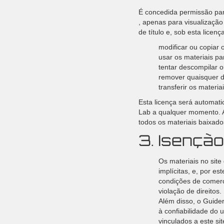
É concedida permissão par
, apenas para visualização
de título e, sob esta licen
modificar ou copiar 
usar os materiais pa
tentar descompilar o
remover quaisquer di
transferir os materi
Esta licença será automati
Lab a qualquer momento. A
todos os materiais baixad
3. Isenção
Os materiais no site
implícitas, e, por es
condições de comerci
violação de direitos.
Além disso, o Guider
à confiabilidade do 
vinculados a este sit