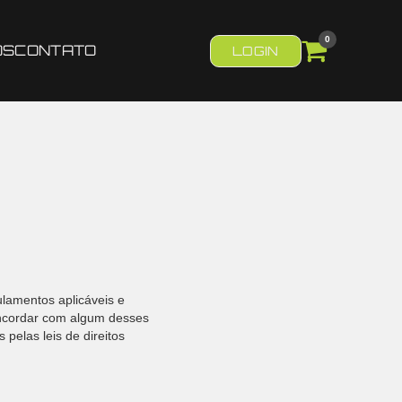
0
OS
CONTATO
LOGIN
lamentos aplicáveis ​​e
oncordar com algum desses
 pelas leis de direitos