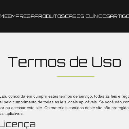
(PÁGINA ATUAL)
ME
EMPRESA
PRODUTOS
CASOS CLÍNICOS
ARTIG
Termos de Uso
Lab
, concorda em cumprir estes termos de serviço, todas as leis e regu
l pelo cumprimento de todas as leis locais aplicáveis. Se você não c
ar ou acessar este site. Os materiais contidos neste site são protegidos
is aplicáveis.
 Licença