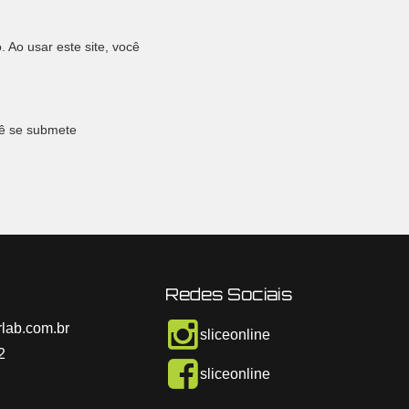
 Ao usar este site, você
cê se submete
Redes Sociais
lab.com.br
sliceonline
2
sliceonline