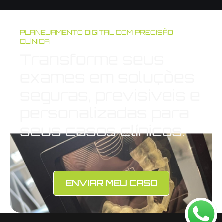
PLANEJAMENTO DIGITAL COM PRECISÃO
CLÍNICA
Transforme seus
exames em soluções
seguras, previsíveis e
personalizadas para
seus casos clínicos.
ENVIAR MEU CASO