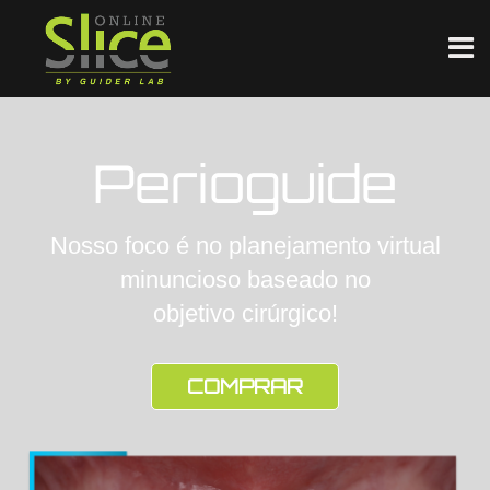
Perioguide
Nosso foco é no planejamento virtual
minuncioso baseado no
objetivo cirúrgico!
COMPRAR