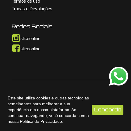
Termos de uso
Trocas e Devoluções
Redes Sociais
sliceonline
sliceonline
© Copyright Slice Online – 2026. Todos os direitos
Este site utiliza cookies e outras tecnologias
reservados. v1.4.1
semelhantes para melhorar a sua
Concordo
experiência em nossa plataforma. Ao
continuar navegando, você concorda com a
nossa
Política de Privacidade
.