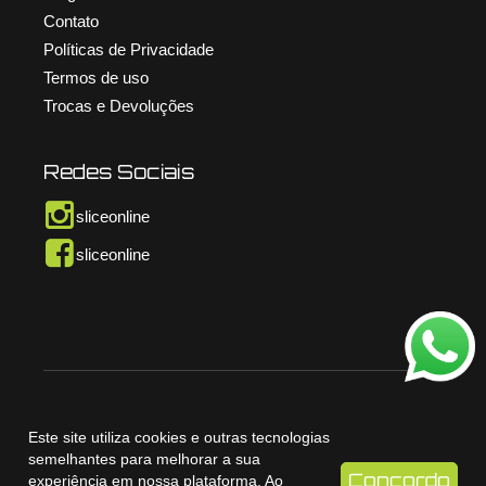
Contato
Políticas de Privacidade
Termos de uso
Trocas e Devoluções
Redes Sociais
sliceonline
sliceonline
© Copyright Slice Online – 2026. Todos os direitos
Este site utiliza cookies e outras tecnologias
reservados. v1.4.1
semelhantes para melhorar a sua
Concordo
experiência em nossa plataforma. Ao